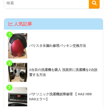
人気記事
1
バリスタ水漏れ修理パッキン交換方法
2
2台目の洗濯機を購入 洗面所に洗濯機を2台設
置する方法
3
パナソニック洗濯機故障修理 【 HA2 H99
HA0エラー】