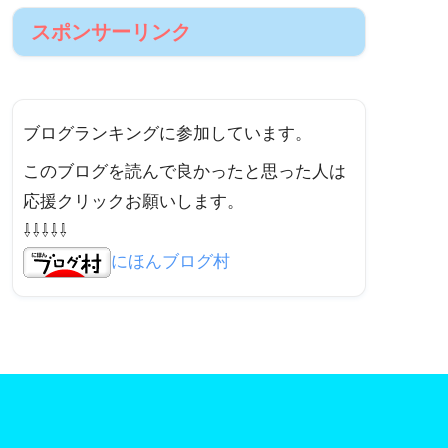
節約
副業
投資
趣味
車
DIY
旅行
ディズニー
キャンプ道具
キャンプ
子育て