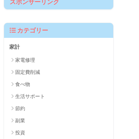
パパ
4歳児と0歳児のパパ、何でも自分でやって
みないと気が済まない 担当は「修理」
「DIY」「投資」「家計管理」など
スポンサーリンク