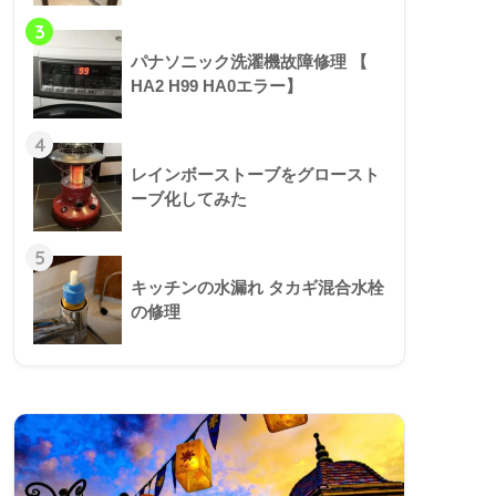
3
パナソニック洗濯機故障修理 【
HA2 H99 HA0エラー】
4
レインボーストーブをグロースト
ーブ化してみた
5
キッチンの水漏れ タカギ混合水栓
の修理