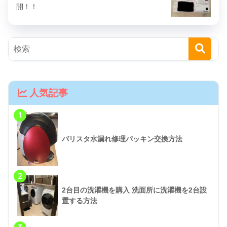
開！！
人気記事
1
バリスタ水漏れ修理パッキン交換方法
2
2台目の洗濯機を購入 洗面所に洗濯機を2台設
置する方法