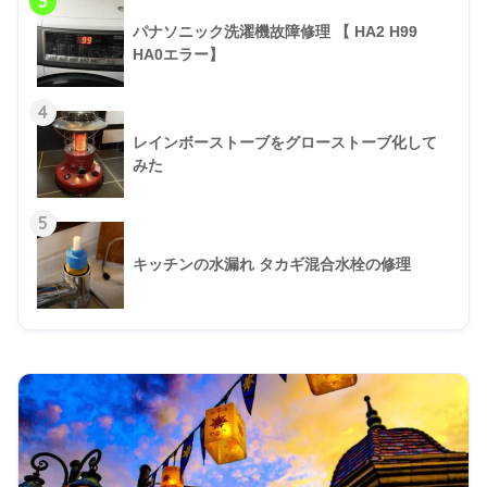
3
パナソニック洗濯機故障修理 【 HA2 H99
HA0エラー】
4
レインボーストーブをグローストーブ化して
みた
5
キッチンの水漏れ タカギ混合水栓の修理