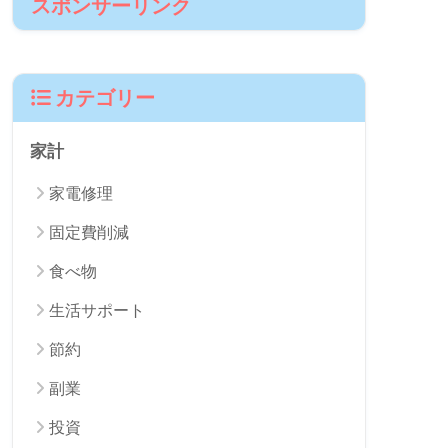
パパ
4歳児と0歳児のパパ、何でも自分でやって
みないと気が済まない 担当は「修理」
「DIY」「投資」「家計管理」など
スポンサーリンク