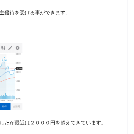
には
００株以上保有する必要があります。
０日時点）
主優待を受ける事ができます。