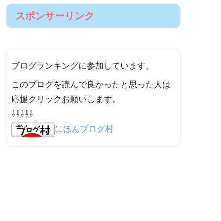
節約
副業
投資
趣味
車
DIY
旅行
ディズニー
キャンプ道具
キャンプ
子育て