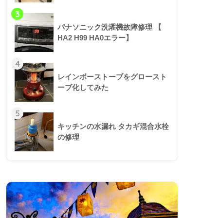
3
パナソニック洗濯機故障修理 【
HA2 H99 HA0エラー】
4
レインボーストーブをグロースト
ーブ化してみた
5
キッチンの水漏れ タカギ混合水栓
の修理